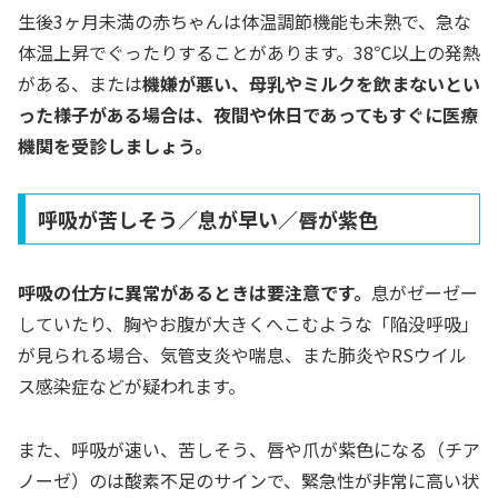
生後3ヶ月未満の赤ちゃんは体温調節機能も未熟で、急な
体温上昇でぐったりすることがあります。38℃以上の発熱
がある、または
機嫌が悪い、母乳やミルクを飲まないとい
った様子がある場合は、夜間や休日であってもすぐに医療
機関を受診しましょう。
呼吸が苦しそう／息が早い／唇が紫色
呼吸の仕方に異常があるときは要注意です。
息がゼーゼー
していたり、胸やお腹が大きくへこむような「陥没呼吸」
が見られる場合、気管支炎や喘息、また肺炎やRSウイル
ス感染症などが疑われます。
また、呼吸が速い、苦しそう、唇や爪が紫色になる（チア
ノーゼ）のは酸素不足のサインで、緊急性が非常に高い状