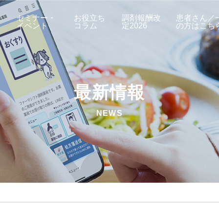
セミナー・
お役立ち
調剤報酬改
患者さん／
イベント
コラム
定2026
の方はこち
最新情報
NEWS